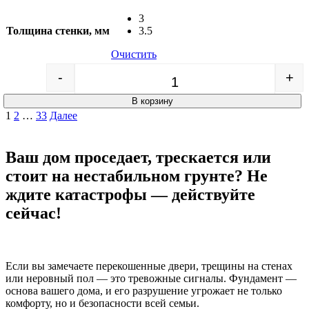
3
Толщина стенки, мм
3.5
Очистить
-
+
Quantity
В корзину
Пагинация
1
2
…
33
Далее
записей
Ваш дом проседает, трескается или
стоит на нестабильном грунте? Не
ждите катастрофы — действуйте
сейчас!
Если вы замечаете перекошенные двери, трещины на стенах
или неровный пол — это тревожные сигналы. Фундамент —
основа вашего дома, и его разрушение угрожает не только
комфорту, но и безопасности всей семьи.